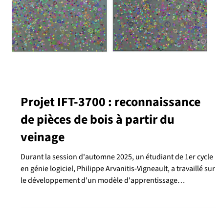
conversationnel pour la conception
de micro-roulottes
Ce cours donne offert au département d'informatique et
génie logiciel permet aux étudiants 1er cycle de mettre en
application concrètement leurs connaissances. Agent
conversationnel d'aide à la conception d'une micro-
roulotte Samuel Bélanger, étudiant en génie logiciel, a
intégré un agent conversationnel dans le configurateur de
micro-roulottes du Lab-Usine. Ce dernier permet d'assister
les clients dans leur processus de conception. Plutôt que
d'utiliser la barre d'outils ou