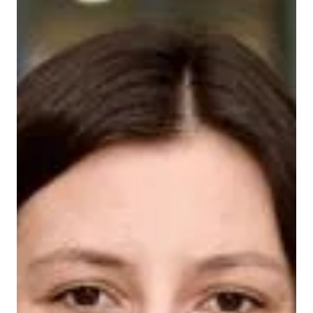
Le Lab-Usine est fier d’annoncer la nomination de Monsieur
Yves Proteau à titre de Conseiller émérite - Innovation et
partenariats. Yves appuiera la direction dans le
déploiement de notre modèle de production
révolutionnaire destiné à l’industrie de la fabrication sur
mesure. Il jouera également le rôle de catalyseur pour la
mise en œuvre de nos activités de vitrine technologique
(afin de maximiser le nombre d’entrepreneurs qui nous
rendront visite) ainsi que pour le lancemen