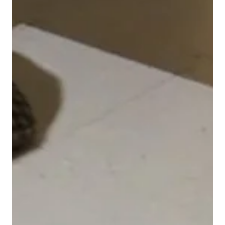
Arrivée d'une nouvelle membre
dans l'équipe
Nous sommes fiers d’annoncer que Madame Emily Cloutier
, à travers ses fonctions de conseillère au développement
de l’entrepreneuriat scientifique et technologique à la
Faculté des sciences et de génie – Université Laval ,
soutiendra le développement d'Industrie UL, pour le Lab-
Usine. Elle coordonnera la mise en place de Industrie UL, un
OBNL qui commercialisera les micro-roulottes fabriquées
au Lab-Usine. Cette entreprise constituera, pour plusieurs
générations d’étudiants