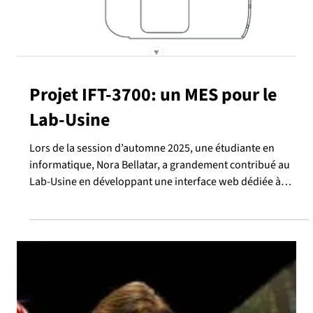
de pièces de bois à partir du
veinage
Durant la session d'automne 2025, un étudiant de 1er cycle
en génie logiciel, Philippe Arvanitis-Vigneault, a travaillé sur
le développement d'un modèle d'apprentissage
automatique pour l'identification de pièces de bois à partir
du veinage. L’objectif du projet est de reconnaître une pièce
de bois à différents endroits de la chaîne de production
grâce à son veinage. Pourquoi ne pas simplement se baser
sur la forme des pièces ? Parce que plusieurs d’entre elles
peuvent être